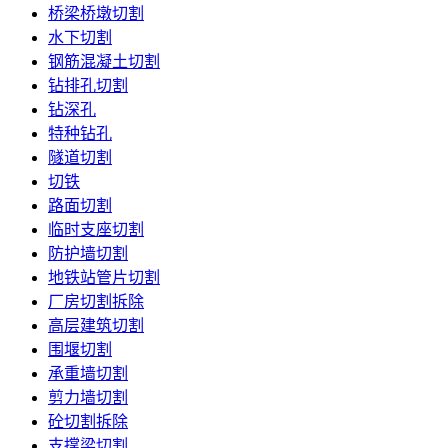
桥梁桥墩切割
水下切割
钢筋混凝土切割
钻排孔切割
钻深孔
特种钻孔
隧道切割
切铁
路面切割
临时支座切割
防护墙切割
地铁站管片切割
厂房切割拆除
高层建筑切割
围堰切割
承重墙切割
剪力墙切割
砼切割拆除
支撑梁切割