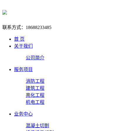
联系方式：
18688233485
首 页
关于我们
公司简介
服务项目
消防工程
建筑工程
亮化工程
机电工程
业务中心
混凝土切割