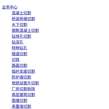
业务中心
混凝土切割
桥梁桥墩切割
水下切割
钢筋混凝土切割
钻排孔切割
钻深孔
特种钻孔
隧道切割
切铁
路面切割
临时支座切割
防护墙切割
地铁站管片切割
厂房切割拆除
高层建筑切割
围堰切割
承重墙切割