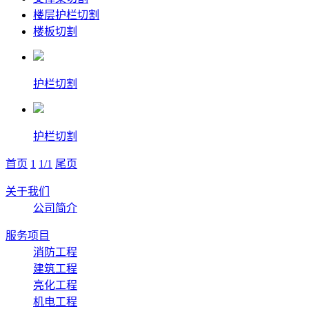
楼层护栏切割
楼板切割
护栏切割
护栏切割
首页
1
1/1
尾页
关于我们
公司简介
服务项目
消防工程
建筑工程
亮化工程
机电工程