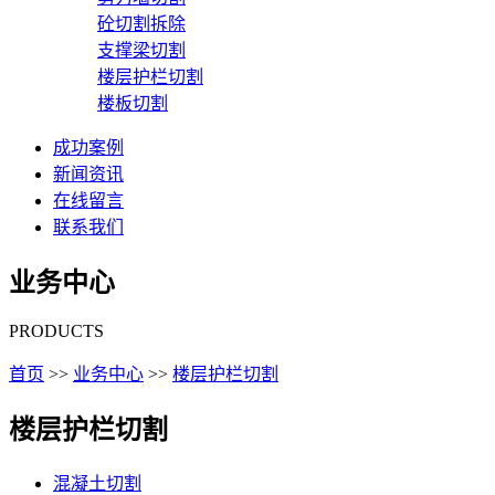
砼切割拆除
支撑梁切割
楼层护栏切割
楼板切割
成功案例
新闻资讯
在线留言
联系我们
业务中心
PRODUCTS
首页
>>
业务中心
>>
楼层护栏切割
楼层护栏切割
混凝土切割