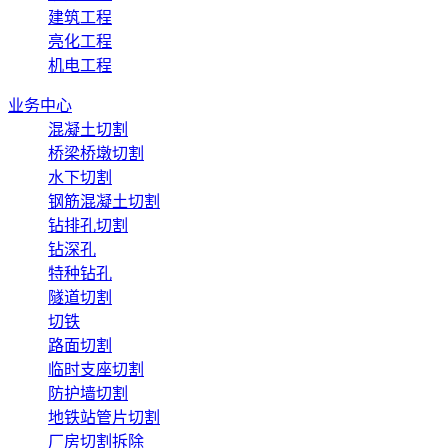
建筑工程
亮化工程
机电工程
业务中心
混凝土切割
桥梁桥墩切割
水下切割
钢筋混凝土切割
钻排孔切割
钻深孔
特种钻孔
隧道切割
切铁
路面切割
临时支座切割
防护墙切割
地铁站管片切割
厂房切割拆除