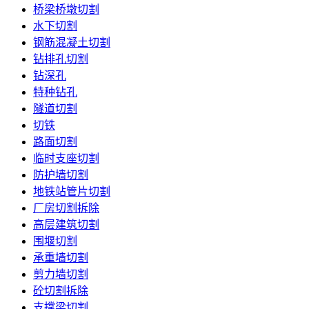
桥梁桥墩切割
水下切割
钢筋混凝土切割
钻排孔切割
钻深孔
特种钻孔
隧道切割
切铁
路面切割
临时支座切割
防护墙切割
地铁站管片切割
厂房切割拆除
高层建筑切割
围堰切割
承重墙切割
剪力墙切割
砼切割拆除
支撑梁切割