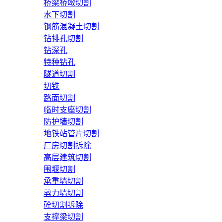
桥梁桥墩切割
水下切割
钢筋混凝土切割
钻排孔切割
钻深孔
特种钻孔
隧道切割
切铁
路面切割
临时支座切割
防护墙切割
地铁站管片切割
厂房切割拆除
高层建筑切割
围堰切割
承重墙切割
剪力墙切割
砼切割拆除
支撑梁切割