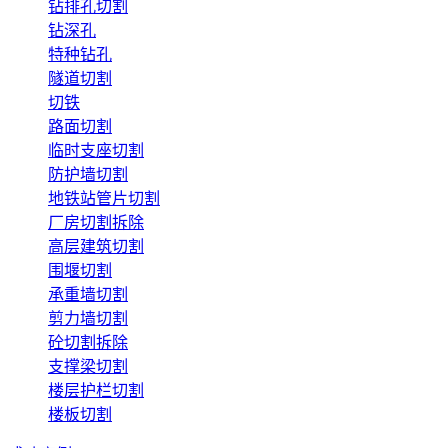
钻排孔切割
钻深孔
特种钻孔
隧道切割
切铁
路面切割
临时支座切割
防护墙切割
地铁站管片切割
厂房切割拆除
高层建筑切割
围堰切割
承重墙切割
剪力墙切割
砼切割拆除
支撑梁切割
楼层护栏切割
楼板切割