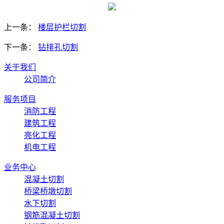
上一条：
楼层护栏切割
下一条：
钻排孔切割
关于我们
公司简介
服务项目
消防工程
建筑工程
亮化工程
机电工程
业务中心
混凝土切割
桥梁桥墩切割
水下切割
钢筋混凝土切割