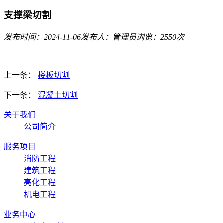
支撑梁切割
发布时间：2024-11-06
发布人：管理员
浏览：2550次
上一条：
楼板切割
下一条：
混凝土切割
关于我们
公司简介
服务项目
消防工程
建筑工程
亮化工程
机电工程
业务中心