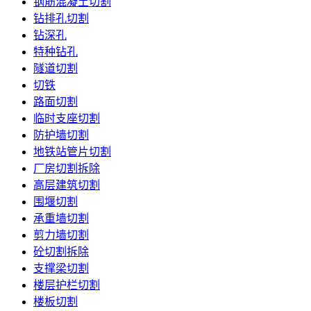
钢筋混凝土切割
钻排孔切割
钻深孔
特种钻孔
隧道切割
切铁
路面切割
临时支座切割
防护墙切割
地铁站管片切割
厂房切割拆除
高层建筑切割
围堰切割
承重墙切割
剪力墙切割
砼切割拆除
支撑梁切割
楼层护栏切割
楼板切割