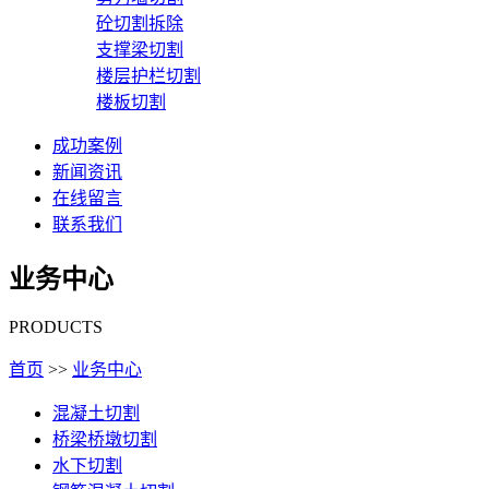
砼切割拆除
支撑梁切割
楼层护栏切割
楼板切割
成功案例
新闻资讯
在线留言
联系我们
业务中心
PRODUCTS
首页
>>
业务中心
混凝土切割
桥梁桥墩切割
水下切割