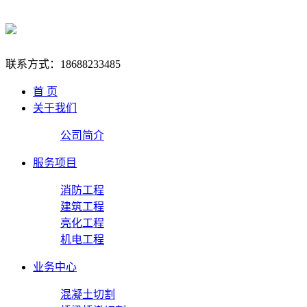
联系方式：
18688233485
首 页
关于我们
公司简介
服务项目
消防工程
建筑工程
亮化工程
机电工程
业务中心
混凝土切割