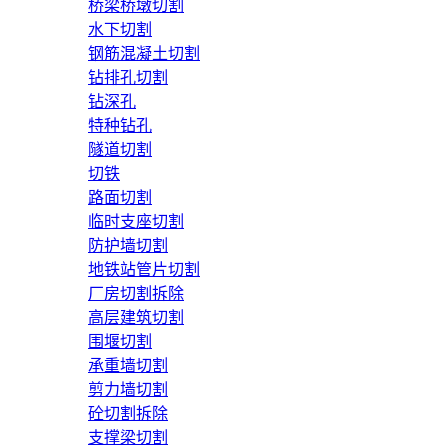
桥梁桥墩切割
水下切割
钢筋混凝土切割
钻排孔切割
钻深孔
特种钻孔
隧道切割
切铁
路面切割
临时支座切割
防护墙切割
地铁站管片切割
厂房切割拆除
高层建筑切割
围堰切割
承重墙切割
剪力墙切割
砼切割拆除
支撑梁切割